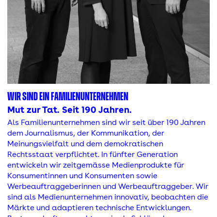
WIR SIND EIN FAMILIENUNTERNEHMEN
Mut zur Tat. Seit 190 Jahren.
Als Familienunternehmen sind wir seit über 190 Jahren
dem Journalismus, der Kommunikation, der
Meinungsvielfalt und dem demokratischen
Rechtsstaat verpflichtet. In fünfter Generation
entwickeln wir zeitgemässe Medienprodukte für
Konsumentinnen und Konsumenten sowie
Werbeauftraggeberinnen und Werbeauftraggeber. Wir
sind als Medienunternehmen innovativ, beobachten die
Märkte und adaptieren technische Entwicklungen.