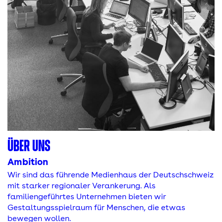
ÜBER UNS
Ambition
Wir sind das führende Medienhaus der Deutschschweiz
mit starker regionaler Verankerung. Als
familiengeführtes Unternehmen bieten wir
Gestaltungsspielraum für Menschen, die etwas
bewegen wollen.