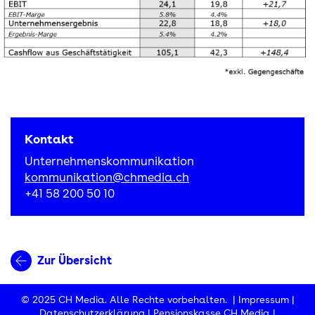
Kontakt
Unternehmenskommunikation
kommunikation@chmedia.ch
+41 58 200 50 10
Zur Übersicht
© 2025 CH Media. Alle Rechte vorbehalten. |
Impressum
|
Datenschutzerklärung
|
Pensionskasse CH Media
|