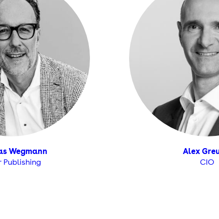
as Wegmann
Alex Gre
r Publishing
CIO